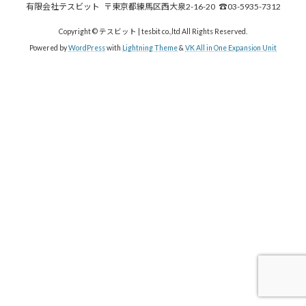
有限会社テスビット 〒東京都練馬区西大泉2-16-20 ☎03-5935-7312
Copyright © テスビット | tesbit co.,ltd All Rights Reserved.
Powered by
WordPress
with
Lightning Theme
&
VK All in One Expansion Unit