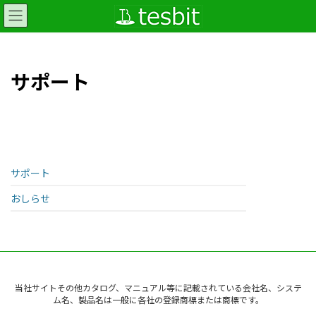
コ
ナ
ン
ビ
テ
ゲ
ン
ー
ツ
シ
サポート
へ
ョ
ス
ン
キ
に
ッ
移
プ
動
サポート
おしらせ
当社サイトその他カタログ、マニュアル等に記載されている会社名、システ
ム名、製品名は一般に各社の登録商標または商標です。