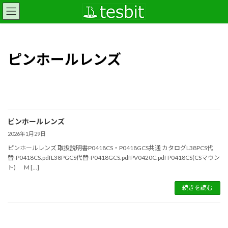
コ
ナ
ン
ビ
テ
ゲ
ン
ー
ツ
シ
ピンホールレンズ
へ
ョ
ス
ン
キ
に
ッ
移
プ
動
ピンホールレンズ
2026年1月29日
ピンホールレンズ 取扱説明書P0418CS・P0418GCS共通 カタログL38PCS代
替-P0418CS.pdfL38PGCS代替-P0418GCS.pdfPV0420C.pdf P0418CS(CSマウン
ト) M […]
続きを読む